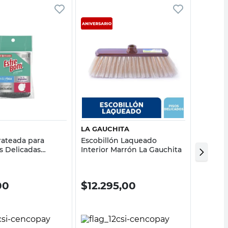
Vista rápida
Vista rápida
LA GAUCHITA
LA GAU
rateada para
Escobillón Laqueado
Cabo Ex
s Delicadas
Interior Marrón La Gauchita
Metal A
ta Bettanin
Gauchit
00
$
12.295,00
$
24.