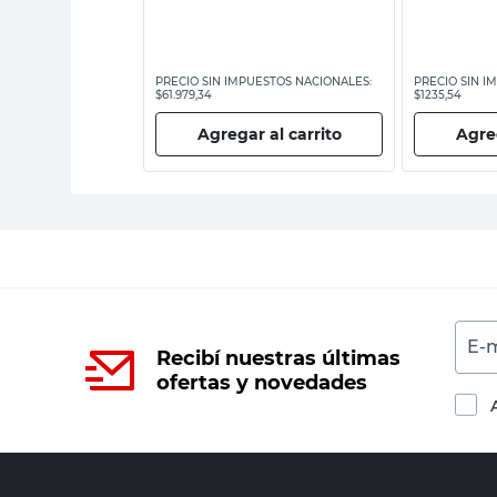
ESTOS NACIONALES:
PRECIO SIN IMPUESTOS NACIONALES:
PRECIO SIN I
$61.979,34
$1235,54
 al carrito
Agregar al carrito
Agreg
E-m
Recibí nuestras últimas
ofertas y novedades