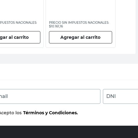
MPUESTOS NACIONALES:
PRECIO SIN IMPUESTOS NACIONALES:
PRECIO SI
$10.161,16
$20.161,16
ar al carrito
Agregar al carrito
Ag
ail
DNI
Acepto los
Términos y Condiciones.