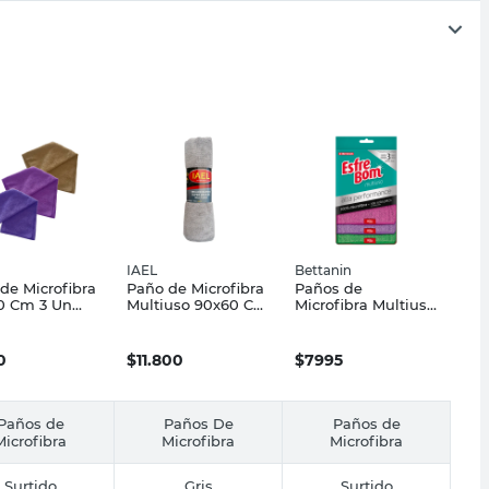
IAEL
Bettanin
de Microfibra
Paño de Microfibra
Paños de
0 Cm 3 Un
Multiuso 90x60 Cm
Microfibra Multiuso
do IAEL
Gris Iael
35x35 Cm
Rosa/Violeta/Verde
3 Un Bettanin
0
$
11.800
$
7995
Paños de
Paños De
Paños de
Microfibra
Microfibra
Microfibra
Surtido
Gris
Surtido