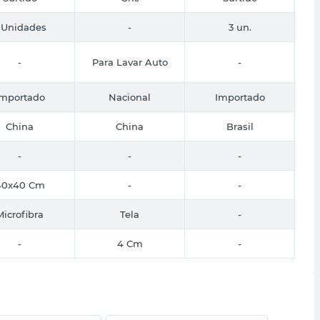
 Unidades
-
3 un.
-
Para Lavar Auto
-
Importado
Nacional
Importado
China
China
Brasil
-
-
-
40x40 Cm
-
-
Microfibra
Tela
-
-
4 Cm
-