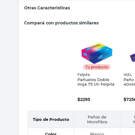
Otras Características
Compará con productos similares
Tu producto
Felpita
IAEL
Pañuelos Doble
Paño 
Hoja 75 Un Felpita
40x4
Surti
$
2295
$
725
Paños de
Tipo de Producto
Microfibra
Color
Blanco