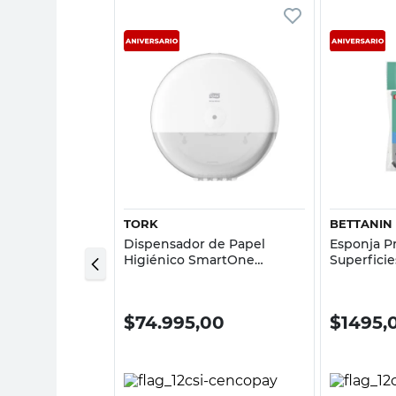
sta rápida
Vista rápida
TORK
BETTANIN
Limpieza Goma
Dispensador de Papel
Esponja P
to
Higiénico SmartOne
Superficie
27,9x27,9x16,5 Cm Plástico
Verde/Pla
Blanco Tork
0
$
74.995,00
$
1495,