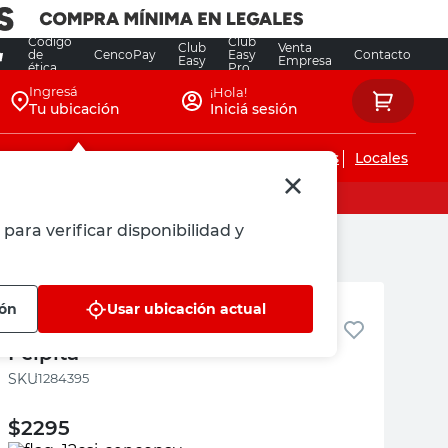
Código
Club
Club
Venta
de
CencoPay
Easy
Contacto
Easy
Empresa
ética
Pro
Ingresá
¡Hola!
Tu ubicación
Iniciá sesión
Servicios de instalaciones
Locales
para verificar disponibilidad y
Felpita
ión
Usar ubicación actual
Pañuelos Doble Hoja 75 Un
Felpita
:
1284395
$
2295