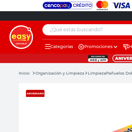
¿Qué estás buscando?
Categorías
Promociones
H
muebles
pintura
Organización y Limpieza
Limpieza
Pañuelos Dob
escritorio
puertas
placard
sillon
espejo