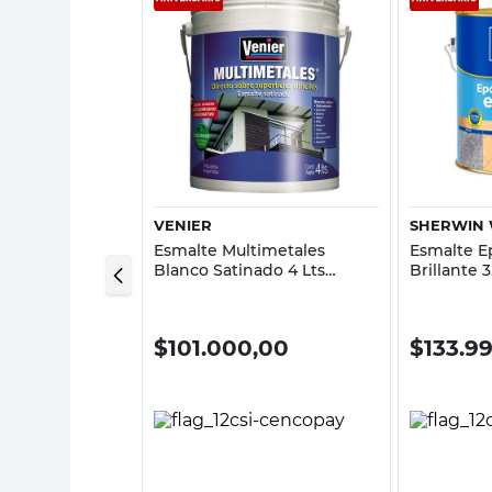
sta rápida
Vista rápida
VENIER
SHERWIN 
jo Mate 1 Lts
Esmalte Multimetales
Esmalte E
ección Venier
Blanco Satinado 4 Lts
Brillante 3
Venier
Interior/E
Williams
00
$
101.000,00
$
133.9