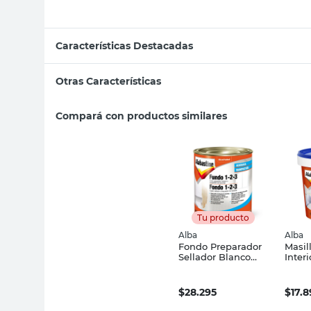
Características Destacadas
Otras Características
Compará con productos similares
Tu producto
Alba
Alba
Fondo Preparador
Masil
Sellador Blanco
Interi
900 Ml Alvenaria
Blanc
Alba
Alaba
$
28.295
$
17.8