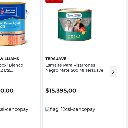
Vista rápida
Vista rápida
WILLIAMS
TERSUAVE
SHERWI
poxi Blanco
Esmalte Para Pizarrones
Fondo A
.2 Lts
Negro Mate 500 Ml Tersuave
Lts Ant
xterior Sherwin
Sherwin
90,00
$
15.395,00
$
38.