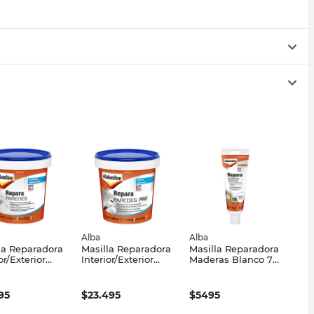
Alba
Alba
la Reparadora
Masilla Reparadora
Masilla Reparadora
or/Exterior
Interior/Exterior
Maderas Blanco 75
o 1 Kg
Blanco 600 Ml
Grs Alba
stine Alba
Alabastine Alba
95
$
23.495
$
5495