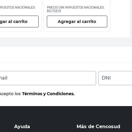
MPUESTOS NACIONALES:
PRECIO SIN IMPUESTOS NACIONALES:
PRECIO SI
$12.723,15
$31.896,70
ar al carrito
Agregar al carrito
Ag
ail
DNI
Acepto los
Términos y Condiciones.
Ayuda
Más de Cencosud