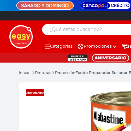
¿Qué estás buscando?
Categorías
Promociones
H
muebles
pintura
Pinturas
Protección
Fondo Preparador Sellador B
escritorio
puertas
placard
espejo
sillas