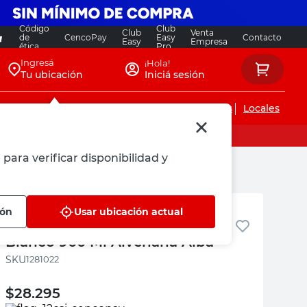
Código
Club
Club
Venta
de
CencoPay
Easy
Contacto
Easy
Empresa
ética
Pro
Ingresá
¡Hola!
Tu ubicación
Iniciá sesión
Servicios de instalaciones
Locales
para verificar disponibilidad y
Alba
ión
Usar ubicación actual
Fondo Preparador Sellador
Blanco 900 Ml Alvenaria Alba
:
1281022
$
28.295