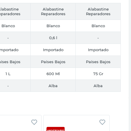
labastine
Alabastine
Alabastine
eparadores
Reparadores
Reparadores
Blanco
Blanco
Blanco
-
0,6 l
-
Importado
Importado
Importado
íses Bajos
Países Bajos
Países Bajos
1 L
600 Ml
75 Gr
-
Alba
Alba