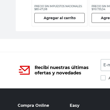
ESTOS NACIONALES:
PRECIO SIN IMPUESTOS NACIONALES:
PRECIO SIN I
$83.471,08
$110.735,54
 al carrito
Agregar al carrito
Agreg
E-m
Recibí nuestras últimas
ofertas y novedades
Compra Online
Easy