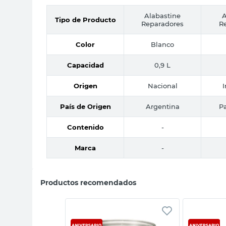
Alabastine
A
Tipo de Producto
Reparadores
R
Color
Blanco
Capacidad
0,9 L
Origen
Nacional
País de Origen
Argentina
Pa
Contenido
-
Marca
-
Productos recomendados