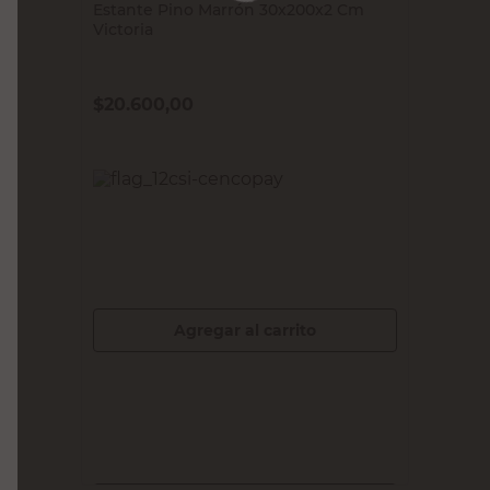
VICTORIA
Estante Pino Marrón 30x200x2 Cm
Victoria
$
20.600,00