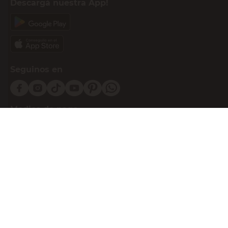
Descargá nuestra App!
Seguinos en
Medios de pago
Atención al cliente
0810-999-EASY(3279)
0800-555-0055
Botón de arrepentimiento