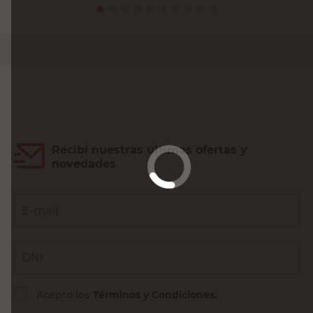
PRECIO SIN IMPUESTOS NACIONALES:
$17.024,80
Agregar al carrito
Recibí nuestras últimas ofertas y
novedades
E-mail
DNI
Acepto los
Términos y Condiciones.