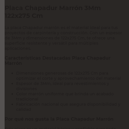
Placa Chapadur Marrón 3Mm
122x275 Cm
La placa Chapadur marrón es el material ideal para tus
proyectos de carpintería y construcción. Con un espesor
de 3Mm y dimensiones de 122x275 Cm, te ofrece una
superficie resistente y versátil para múltiples
aplicaciones.
Características Destacadas Placa Chapadur
Marrón
Dimensiones generosas de 122x275 Cm para
optimizar el corte y aprovechamiento del material
Espesor de 3Mm, ideal para revestimientos y
divisiones
Color marrón uniforme que brinda un acabado
tradicional
Fabricación nacional que asegura disponibilidad y
calidad
Por qué nos gusta la Placa Chapadur Marrón
Esta placa es un material básico y confiable para todo