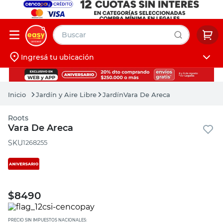
Buscar
Ingresá tu ubicación
muebles
Iniciá sesión
pintura
Jardín y Aire Libre
Jardín
Vara De Areca
escritorio
Roots
puertas
Vara De Areca
placard
:
1268255
$
8490
PRECIO SIN IMPUESTOS NACIONALES: