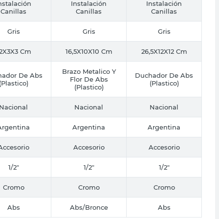
nstalación
Instalación
Instalación
Canillas
Canillas
Canillas
Gris
Gris
Gris
2X3X3 Cm
16,5X10X10 Cm
26,5X12X12 Cm
Brazo Metalico Y
ador De Abs
Duchador De Abs
Flor De Abs
(Plastico)
(Plastico)
(Plastico)
Nacional
Nacional
Nacional
Argentina
Argentina
Argentina
Accesorio
Accesorio
Accesorio
1/2"
1/2"
1/2"
Cromo
Cromo
Cromo
Abs
Abs/Bronce
Abs