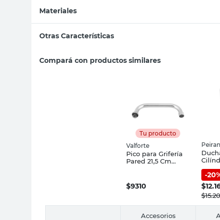
Materiales
Otras Características
Compará con productos similares
Tu producto
Peira
Valforte
Duch
Pico para Grifería
Cilín
Pared 21,5 Cm
Peira
Valforte
-
20
$
9310
$
12.1
$
15.2
Accesorios
A