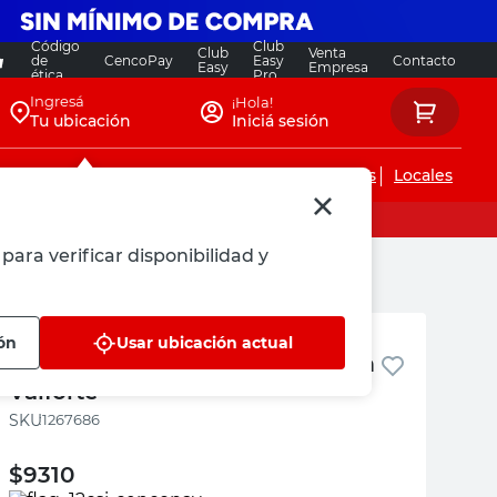
Código
Club
Club
Venta
de
CencoPay
Easy
Contacto
Easy
Empresa
ética
Pro
Ingresá
¡Hola!
Tu ubicación
Iniciá sesión
Servicios de instalaciones
Locales
para verificar disponibilidad y
Valforte
ión
Usar ubicación actual
Pico para Grifería Pared 21,5 Cm
Valforte
:
1267686
$
9310