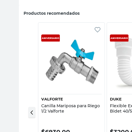
Productos recomendados
sta rápida
Vista rápida
VALFORTE
DUKE
ada para
Canilla Mariposa para Riego
Flexible E
Valforte
1/2 Valforte
Bidet 40
00
$
6930,00
$
3200,