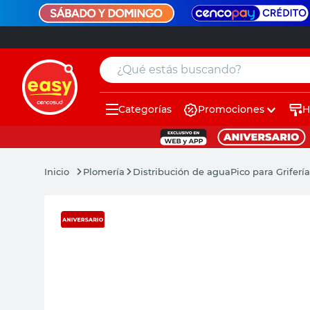
¿Qué estás buscando?
Categorías
Promociones
H
muebles
pintura
Plomería
Distribución de agua
Pico para Griferí
escritorio
puertas
placard
espejo
sillas