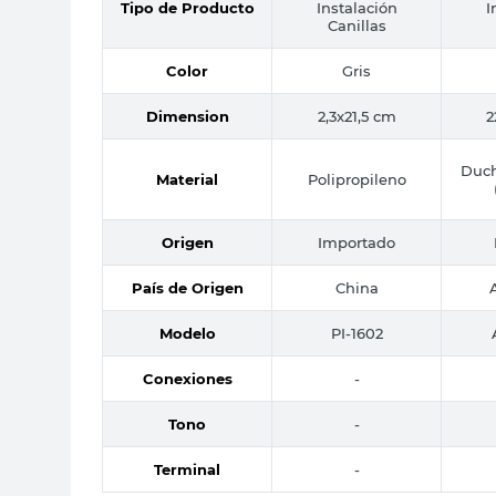
Tipo de Producto
Instalación
I
Canillas
Color
Gris
Dimension
2,3x21,5 cm
2
Duch
Material
Polipropileno
Origen
Importado
País de Origen
China
Modelo
PI-1602
Conexiones
-
Tono
-
Terminal
-