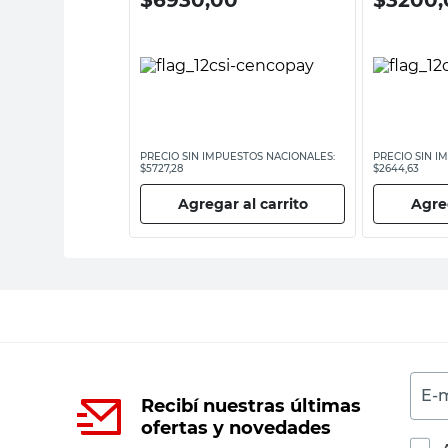
ESTOS NACIONALES:
PRECIO SIN IMPUESTOS NACIONALES:
PRECIO SIN I
$5727,28
$2644,63
 al carrito
Agregar al carrito
Agreg
E-m
Recibí nuestras últimas
ofertas y novedades