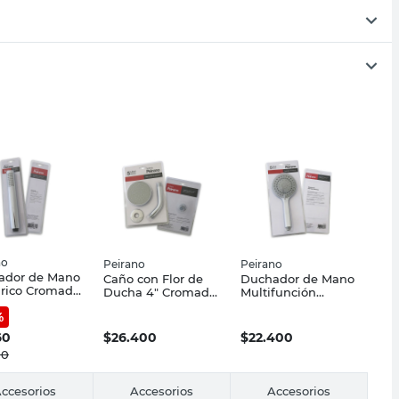
no
Peirano
Peirano
ador de Mano
Caño con Flor de
Duchador de Mano
drico Cromado
Ducha 4" Cromado
Multifunción
no
Peirano
Cromado Peirano
%
60
$
26.400
$
22.400
00
ccesorios
Accesorios
Accesorios