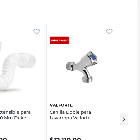
Vista rápida
Vista rápida
VALFORTE
GINYPL
xtensible para
Canilla Doble para
Grifo P
/50 Mm Duke
Lavarropa Valforte
10310 G
00
$
12.110,00
$
15.