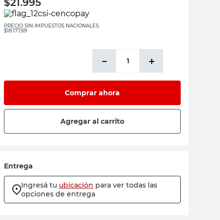
$
21.995
PRECIO SIN IMPUESTOS NACIONALES:
$18.177,69
－
＋
Comprar ahora
Agregar al carrito
Entrega
Ingresá tu
ubicación
para ver todas las
opciones de entrega