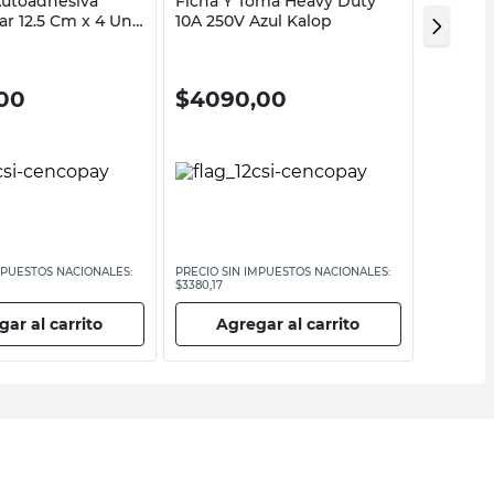
Autoadhesiva
Ficha Y Toma Heavy Duty
Detecto
ar 12.5 Cm x 4 Un
10A 250V Azul Kalop
Tensión
00
$
4090,00
$
40.
MPUESTOS NACIONALES:
PRECIO SIN IMPUESTOS NACIONALES:
PRECIO SI
$3380,17
$36.914,03
ar al carrito
Agregar al carrito
Ag