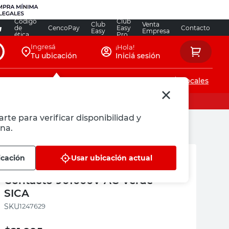
Código
Club
Club
Venta
de
CencoPay
Easy
Contacto
Easy
Empresa
ética
Pro
Ingresá
¡Hola!
Tu ubicación
Iniciá sesión
Servicios de instalaciones
Locales
rte para verificar disponibilidad y
na.
SICA
icación
Usar ubicación actual
Detector de Voltaje Sin
Contacto 901000V AC Verde
SICA
:
1247629