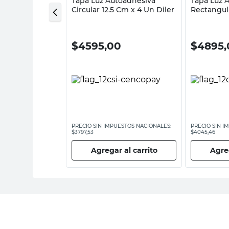
te Superficie
Tapa Luz Autoadhesiva
Tapa Luz 
lanco Kalop
Circular 12.5 Cm x 4 Un Diler
Rectangul
Diler
0
$
4595,00
$
4895,
ESTOS NACIONALES:
PRECIO SIN IMPUESTOS NACIONALES:
PRECIO SIN I
$3797,53
$4045,46
 al carrito
Agregar al carrito
Agreg