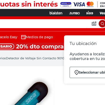
acelo Easy
Medios de pago
Tu ubicación
Ayudanos a localiza
rios
Detector de Voltaje Sin Contacto 901000V AC Verde SICA
cobertura en tu zo
Seleccionar ub