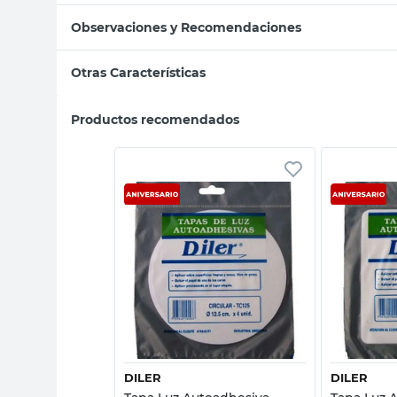
Observaciones y Recomendaciones
Otras Características
Productos recomendados
sta rápida
Vista rápida
DILER
DILER