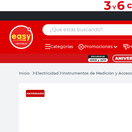
¿Qué estás buscando?
Categorías
Promociones
H
muebles
pintura
Electricidad
Instrumentos de Medición y Acceso
escritorio
puertas
placard
sillon
espejo