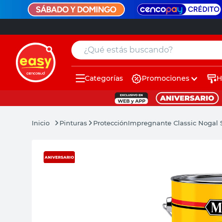
¿Qué estás buscando?
Categorías
Promociones
H
muebles
pintura
Pinturas
Protección
Impregnante Classic Nogal 
escritorio
puertas
placard
sillon
espejo