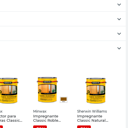
ax
Minwax
Sherwin Williams
ctor para
Impregnante
Impregnante
as Classic
Classic Roble
Classic Natural
al Satinado
Satinado 3.785 Lts
Satinado 3,785 Lts