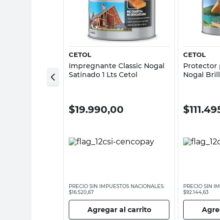
sta rápida
Vista rápida
CETOL
CETOL
ra Maderas
Impregnante Classic Nogal
Protector
ado 4 Lts Cetol
Satinado 1 Lts Cetol
Nogal Bril
Duración 
,00
$
19.990,00
$
111.49
ESTOS NACIONALES:
PRECIO SIN IMPUESTOS NACIONALES:
PRECIO SIN I
$16.520,67
$92.144,63
 al carrito
Agregar al carrito
Agreg