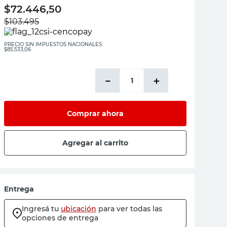
$
72.446,50
$
103.495
PRECIO SIN IMPUESTOS NACIONALES:
$85.533,06
－
＋
Comprar ahora
Agregar al carrito
Entrega
Ingresá tu
ubicación
para ver todas las
opciones de entrega