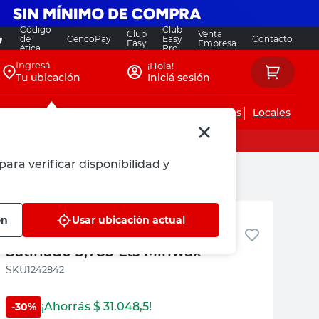
Código
Club
Club
Venta
de
CencoPay
Easy
Contacto
Easy
Empresa
ética
Pro
Ingresá
¡Hola!
Tu ubicación
Iniciá sesión
Servicios de instalaciones
Locales
para verificar disponibilidad y
Sherwin Williams
ón
Usar ubicación actual
Impregnante Classic Nogal
Satinado 3,785 Lts Minwax
:
1242842
¡Ahorrás $
31.048,5
!
-
30
%