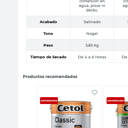
inmersión en
in
agua, pisos ni
ag
decks.
Acabado
Satinado
Tono
Nogal
Peso
3,83 Kg
Tiempo de Secado
De 4 a 6 Horas
De 
Productos recomendados