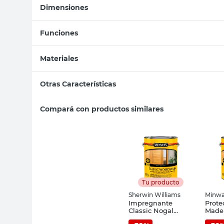
Dimensiones
Funciones
Materiales
Otras Características
Compará con productos similares
Tu producto
Sherwin Williams
Minw
Impregnante
Prote
Classic Nogal
Mader
Satinado 3,785 Lts
Crist