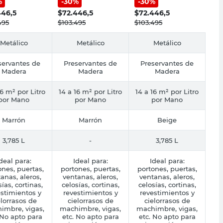
%
-
30
%
-
30
%
 Lts Minwax
Minwax
Minwax
446,5
$
72.446,5
$
72.446,5
495
$
103.495
$
103.495
Metálico
Metálico
Metálico
servantes de
Preservantes de
Preservantes de
Madera
Madera
Madera
16 m² por Litro
14 a 16 m² por Litro
14 a 16 m² por Litro
por Mano
por Mano
por Mano
Marrón
Marrón
Beige
3,785 L
-
3,785 L
deal para:
Ideal para:
Ideal para:
ones, puertas,
portones, puertas,
portones, puertas,
anas, aleros,
ventanas, aleros,
ventanas, aleros,
sías, cortinas,
celosías, cortinas,
celosías, cortinas,
stimientos y
revestimientos y
revestimientos y
elorrasos de
cielorrasos de
cielorrasos de
imbre, vigas,
machimbre, vigas,
machimbre, vigas,
 No apto para
etc. No apto para
etc. No apto para