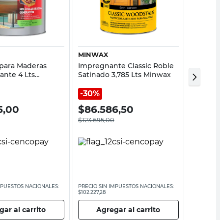
Vista rápida
Vista rápida
MINWAX
CETOL
 para Maderas
Impregnante Classic Roble
Impregn
lante 4 Lts
Satinado 3,785 Lts Minwax
Satinad
Extrema Cetol
30%
5,00
$
86.586,50
$
64.
$
123.695,00
MPUESTOS NACIONALES:
PRECIO SIN IMPUESTOS NACIONALES:
PRECIO SI
$102.227,28
$53.636,37
ar al carrito
Agregar al carrito
Ag