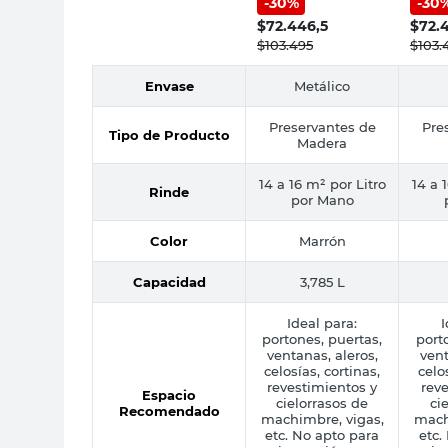
-
30
%
-
30
Minwax
3.785
$
72.446,5
$
72.
$
103.495
$
103.
Envase
Metálico
Preservantes de
Pre
Tipo de Producto
Madera
14 a 16 m² por Litro
14 a 
Rinde
por Mano
Color
Marrón
Capacidad
3,785 L
Ideal para:
I
portones, puertas,
port
ventanas, aleros,
vent
celosías, cortinas,
celo
revestimientos y
reve
Espacio
cielorrasos de
ci
Recomendado
machimbre, vigas,
mach
etc. No apto para
etc.