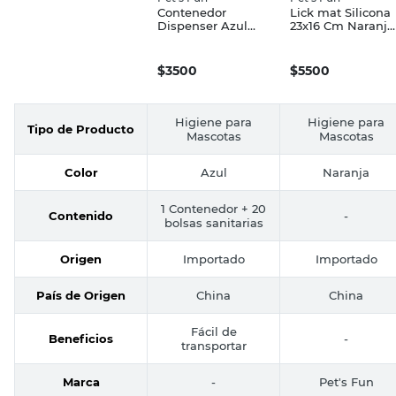
Contenedor
Lick mat Silicona
Dispenser Azul
23x16 Cm Naranja
Pet's Fun
Pet's Fun
$
3500
$
5500
Higiene para
Higiene para
Tipo de Producto
Mascotas
Mascotas
Color
Azul
Naranja
1 Contenedor + 20
Contenido
-
bolsas sanitarias
Origen
Importado
Importado
País de Origen
China
China
Fácil de
Beneficios
-
transportar
Marca
-
Pet's Fun