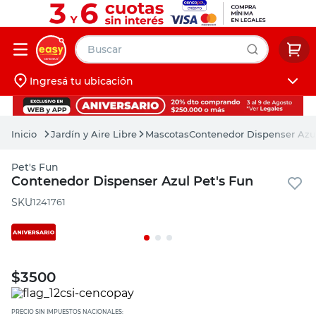
Buscar
Ingresá tu ubicación
muebles
Iniciá sesión
pintura
Jardín y Aire Libre
Mascotas
Contenedor Dispenser Azul
escritorio
Pet's Fun
puertas
Contenedor Dispenser Azul Pet's Fun
placard
:
1241761
$
3500
PRECIO SIN IMPUESTOS NACIONALES: