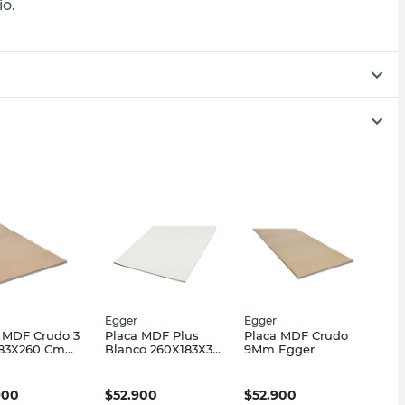
io.
Egger
Egger
 MDF Crudo 3
Placa MDF Plus
Placa MDF Crudo
83X260 Cm
Blanco 260X183X3
9Mm Egger
r
Mm Egger
900
$
52.900
$
52.900