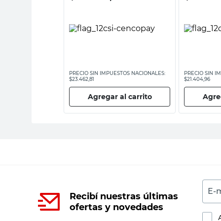
ESTOS NACIONALES:
PRECIO SIN IMPUESTOS NACIONALES:
PRECIO SIN I
$23.462,81
$21.404,96
 al carrito
Agregar al carrito
Agreg
E-m
Recibí nuestras últimas
ofertas y novedades