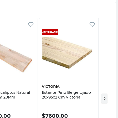
Vista rápida
Vista rápida
VICTORIA
PROTE
caliptus Natural
Estante Pino Beige Lijado
Tabla M
 Cm 20Mm
20x95x2 Cm Victoria
Helsin
Proteus
0,00
$
7600,00
$
20.