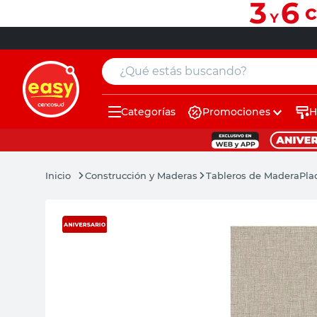
¿Qué estás buscando?
Categorías
Promociones
H
muebles
pintura
Construcción y Maderas
Tableros de Madera
Pla
escritorio
puertas
placard
sillon
espejo