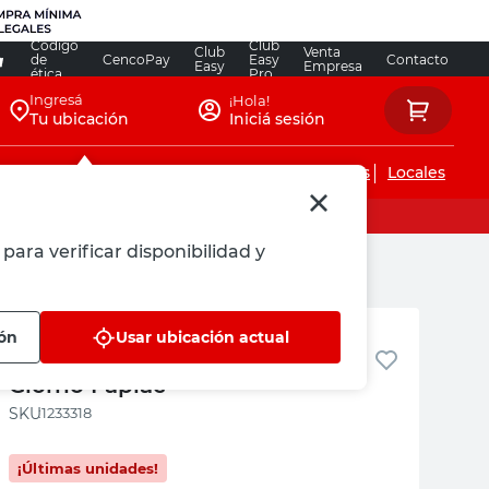
Código
Club
Club
Venta
de
CencoPay
Easy
Contacto
Easy
Empresa
ética
Pro
Ingresá
¡Hola!
Tu ubicación
Iniciá sesión
Servicios de instalaciones
Locales
para verificar disponibilidad y
Faplac
ión
Usar ubicación actual
Placa MDF Gris 18Mm Seda
Giorno Faplac
:
1233318