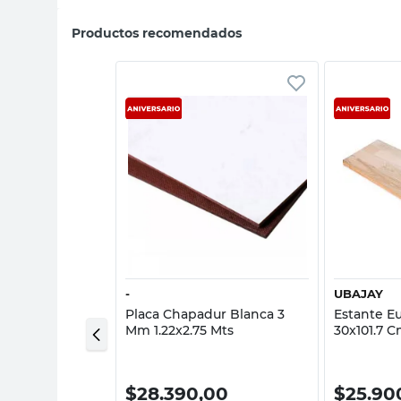
Productos recomendados
sta rápida
Vista rápida
-
UBAJAY
na Roble Gris
Placa Chapadur Blanca 3
Estante Eu
83 Cm Egger
Mm 1.22x2.75 Mts
30x101.7
,00
$
28.390,00
$
25.90