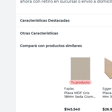
ahora con retiro en sucursal o envío a domicil
Características Destacadas
Otras Características
Compará con productos similares
Tu producto
Faplac
Egger
Placa MDF Gris
Placa
18Mm Seda Giorno
Mm 1
Faplac
Egge
$
145.540
$
26.