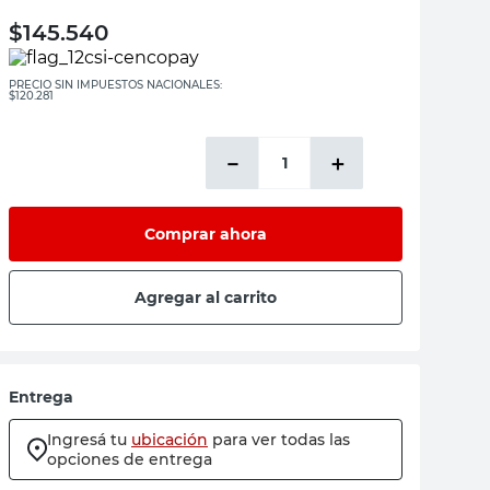
$
145.540
PRECIO SIN IMPUESTOS NACIONALES:
$120.281
－
＋
Comprar ahora
Agregar al carrito
Entrega
Ingresá tu
ubicación
para ver todas las
opciones de entrega