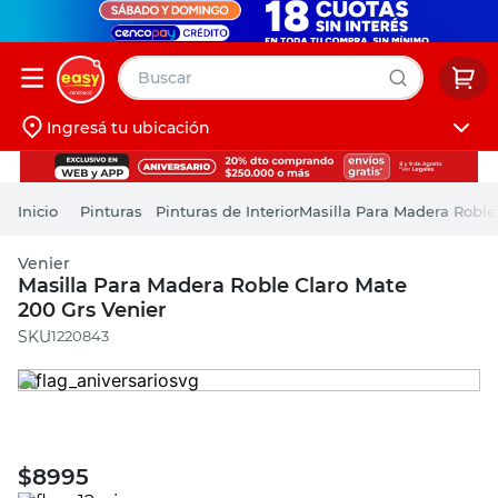
Buscar
Ingresá tu ubicación
muebles
Iniciá sesión
pintura
Pinturas
Pinturas de Interior
Masilla Para Madera Roble
escritorio
Venier
puertas
Masilla Para Madera Roble Claro Mate
200 Grs Venier
placard
:
1220843
$
8995