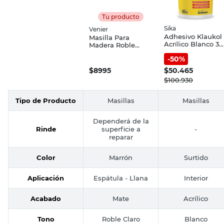
Tu producto
Sika
Venier
Adhesivo Klaukol
Masilla Para
Acrílico Blanco 30
Madera Roble
Kg Sika
Claro Mate 200 Grs
-
50
%
Venier
$
8995
$
50.465
$
100.930
Tipo de Producto
Masillas
Masillas
Dependerá de la
Rinde
superficie a
-
reparar
Color
Marrón
Surtido
Aplicación
Espátula - Llana
Interior
Acabado
Mate
Acrílico