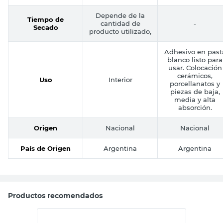
Tono
Roble Claro
Blanco
Depende de la
Tiempo de
cantidad de
-
Secado
producto utilizado,
Adhesivo en past
blanco listo para
usar. Colocación
cerámicos,
Uso
Interior
porcellanatos y
piezas de baja,
media y alta
absorción.
Origen
Nacional
Nacional
País de Origen
Argentina
Argentina
Productos recomendados