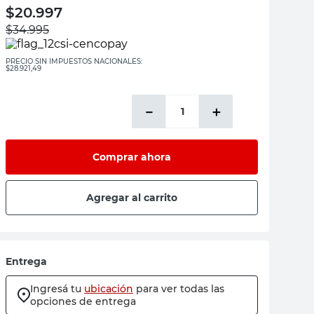
$
20.997
$
34.995
PRECIO SIN IMPUESTOS NACIONALES:
$28.921,49
－
＋
Comprar ahora
Agregar al carrito
Entrega
Ingresá tu
ubicación
para ver todas las
opciones de entrega