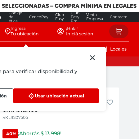
Código
Club
Club
Venta
de
CencoPay
Easy
Contacto
Easy
Empresa
ética
Pro
Ingresá
¡Hola!
Tu ubicación
Iniciá sesión
Servicios de instalaciones
Locales
 para verificar disponibilidad y
M+Design
ión
Usar ubicación actual
Persiana pvc 25mm 100x165
cm. blanco
:
1207505
¡Ahorrás $
13.998
!
-
40
%