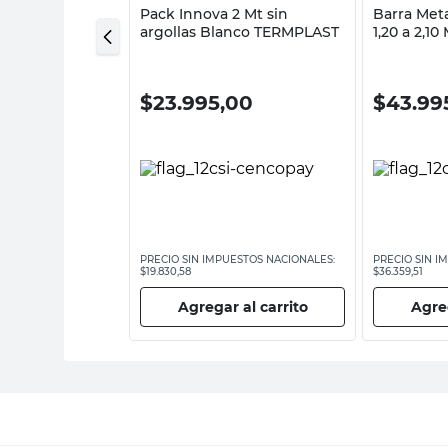
dera Nogal 22
Pack Innova 2 Mt sin
Barra Met
dermax
argollas Blanco TERMPLAST
1,20 a 2,1
Acero Dec
0
$
23.995,00
$
43.99
ESTOS NACIONALES:
PRECIO SIN IMPUESTOS NACIONALES:
PRECIO SIN I
$19.830,58
$36.359,51
 al carrito
Agregar al carrito
Agreg