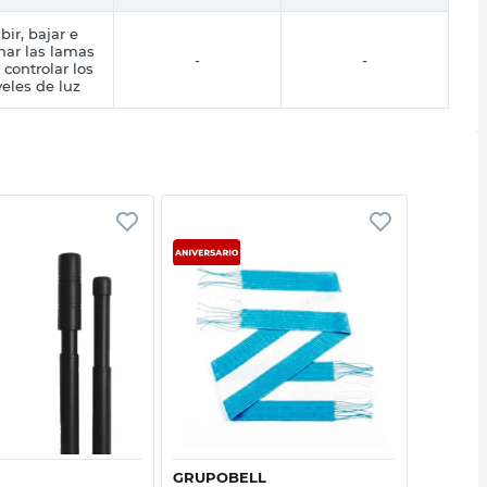
bir, bajar e
inar las lamas
-
-
 controlar los
veles de luz
Vista rápida
Vista rápida
GRUPOBELL
BLANCO