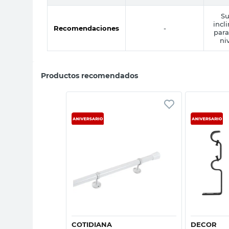
Su
incl
Recomendaciones
-
para
ni
Productos recomendados
sta rápida
Vista rápida
COTIDIANA
DECOR