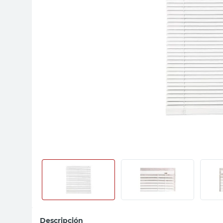
sillon
vanitory
ceramica
Descripción