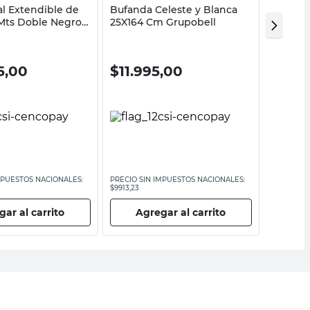
al Extendible de
Bufanda Celeste y Blanca
Cortina
0 Mts Doble Negro
25X164 Cm Grupobell
Surtido
or
Blanco 
5,00
$
11.995,00
$
89.
MPUESTOS NACIONALES:
PRECIO SIN IMPUESTOS NACIONALES:
PRECIO SI
$9913,23
$74.376,04
ar al carrito
Agregar al carrito
Ag