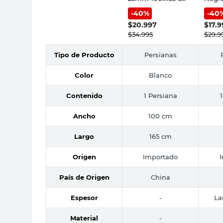
blanco
Cotid
-
40
%
-
40
$
20.997
$
17.
$
34.995
$
29.9
Tipo de Producto
Persianas
Color
Blanco
Contenido
1 Persiana
Ancho
100 cm
Largo
165 cm
Origen
Importado
País de Origen
China
Espesor
-
La
Material
-