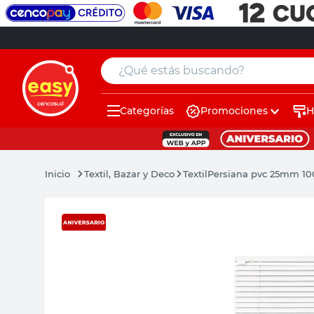
¿Qué estás buscando?
Categorías
Promociones
H
muebles
pintura
Textil, Bazar y Deco
Textil
Persiana pvc 25mm 10
escritorio
puertas
placard
espejo
sillas