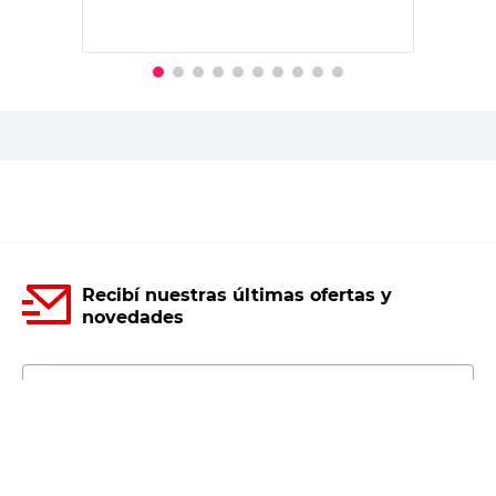
PRECIO SIN IMPUESTOS NACIONALES:
$2061,99
Agregar al carrito
Recibí nuestras últimas ofertas y
novedades
E-mail
DNI