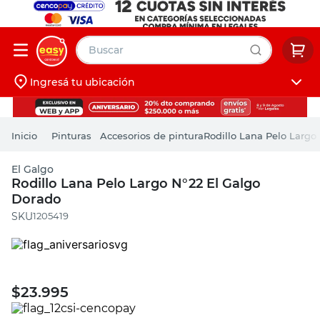
Buscar
Ingresá tu ubicación
muebles
Iniciá sesión
pintura
Pinturas
Accesorios de pintura
Rodillo Lana Pelo Largo
escritorio
El Galgo
puertas
Rodillo Lana Pelo Largo N°22 El Galgo
Dorado
placard
:
1205419
$
23.995