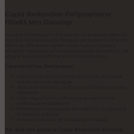
Cupla Reducción Polipropileno
110x63 Mm Duratop
La Cupla de Reducción Duratop es un accesorio esencial
para tus instalaciones de desagüe, permitiendo conectar
caños de diferentes diámetros de manera segura y
eficiente. Fabricada con polipropileno de alta calidad, vas
a lograr uniones perfectas en tus instalaciones.
Características Destacadas
Fabricada en polipropileno resistente, ideal para
instalaciones de desagüe
Reduce el diámetro de 110 mm a 63 mm con unión
deslizante
Color negro humo uniforme que mantiene la
estética de la instalación
Dimensiones compactas de 4,48x5,05 cm para una
instalación práctica
Producto nacional de calidad garantizada
Por qué nos gusta la Cupla Reducción Duratop