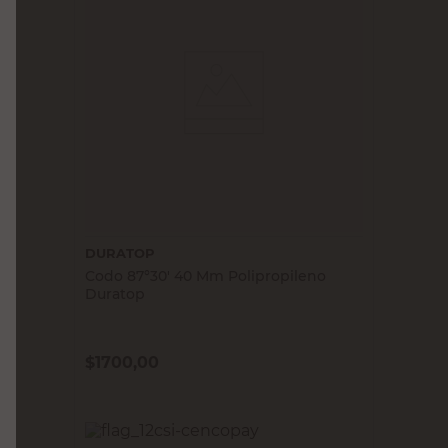
DURATOP
Codo 87°30' 40 Mm Polipropileno
Duratop
$
1700,00