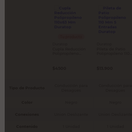
Tu producto
Duratop
Duratop
Cupla Reducción
Pileta de Patio
Polipropileno
Polipropileno 110
110x63 Mm
Mm 5 Entradas
Duratop
Duratop
$
4500
$
13.900
Conducción para
Conducción para
Tipo de Producto
Desagües
Desagües
Color
Negro
Negro
Conexiones
Union Deslizante
Union Deslizant
Contenido
1 Unidad
1 Unidad