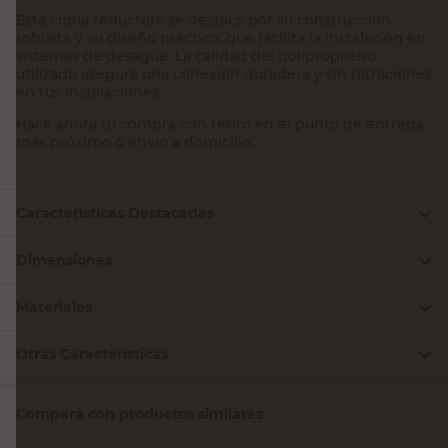
Esta cupla reductora se destaca por su construcción
robusta y su diseño práctico, que facilita la instalación en
sistemas de desagüe. La calidad del polipropileno
utilizado asegura una conexión duradera y sin filtraciones
en tus instalaciones.
Hacé ahora tu compra con retiro en el punto de entrega
más próximo o envío a domicilio.
Características Destacadas
Dimensiones
Materiales
Otras Características
Compará con productos similares