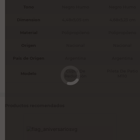
Tono
Negro Humo
Negro Humo
Dimension
4,48x5,05 cm
4,68x5,23 cm
Material
Polipropileno
Polipropileno
Origen
Nacional
Nacional
País de Origen
Argentina
Argentina
Cupla De
Pileta De Patio
Modelo
Reducción
M110
Productos recomendados