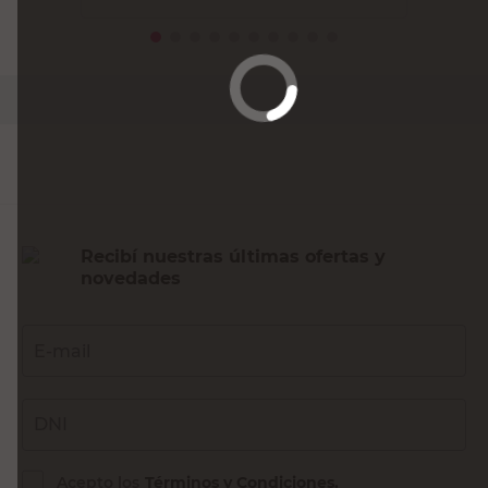
PRECIO SIN IMPUESTOS NACIONALES:
$1404,96
Agregar al carrito
Recibí nuestras últimas ofertas y
novedades
E-mail
DNI
Acepto los
Términos y Condiciones.