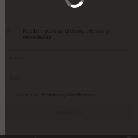
Recibí nuestras últimas ofertas y
novedades
E-mail
DNI
Acepto los
Términos y Condiciones.
Suscribirme