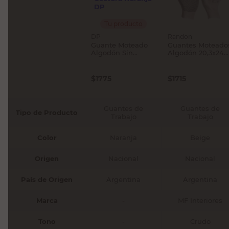
Tu producto
DP
Randon
Guante Moteado
Guantes Moteado
Algodón Sin
Algodón 20,3x24
Costura Naranja
Cm Reforzado
DP
Beige Randon
$
1775
$
1715
Guantes de
Guantes de
Tipo de Producto
Trabajo
Trabajo
Color
Naranja
Beige
Origen
Nacional
Nacional
País de Origen
Argentina
Argentina
Marca
-
MF Interiores
Tono
-
Crudo