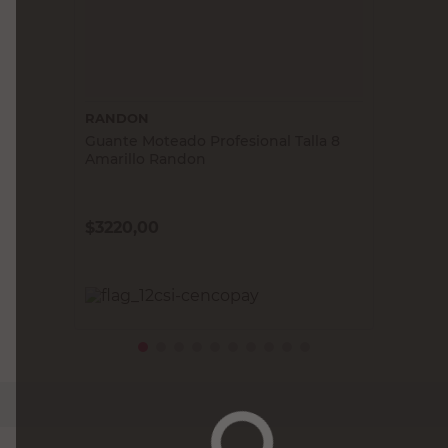
RANDON
Guante Moteado Profesional Talla 8
Amarillo Randon
$
3220,00
PRECIO SIN IMPUESTOS NACIONALES:
$2661,16
Agregar al carrito