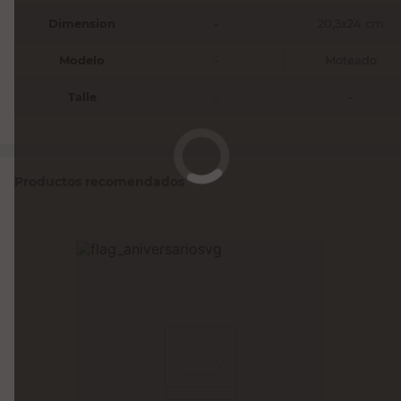
Dimension
-
20,3x24 cm
Modelo
-
Moteado
Talle
-
-
Productos recomendados