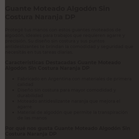
Guante Moteado Algodón Sin
Costura Naranja DP
Protegé tus manos con estos guantes moteados de
algodón, ideales para trabajos que requieren agarre y
precisión. Su diseño sin costura y sus puntos
antideslizantes te brindan la comodidad y seguridad que
necesitás en tus tareas diarias.
Características Destacadas Guante Moteado
Algodón Sin Costura Naranja DP
Fabricado en Argentina con materiales de primera
calidad
Diseño sin costura para mayor comodidad y
durabilidad
Moteado antideslizante naranja que mejora el
agarre
Material de algodón que permite la transpiración
de las manos
Por qué nos gusta Guante Moteado Algodón Sin
Costura Naranja DP