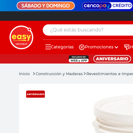
¿Qué estás buscando?
Categorías
Promociones
H
muebles
pintura
Construcción y Maderas
Revestimientos e Impe
escritorio
puertas
placard
espejo
sillas