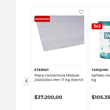
3x2
sta rápida
Vista rápida
ETERNIT
TARQUINI
Placa Cementicia Módulo
tarfiato m
 X 5 Kg Tarquini
240x120x4 Mm 17 Kg Eternit
kg
00
$
37.200,00
$
105.3