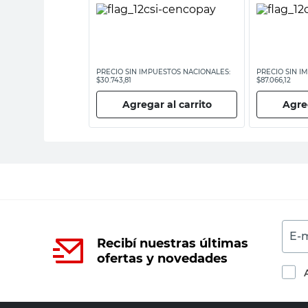
ESTOS NACIONALES:
PRECIO SIN IMPUESTOS NACIONALES:
PRECIO SIN I
$30.743,81
$87.066,12
 al carrito
Agregar al carrito
Agreg
E-m
Recibí nuestras últimas
ofertas y novedades