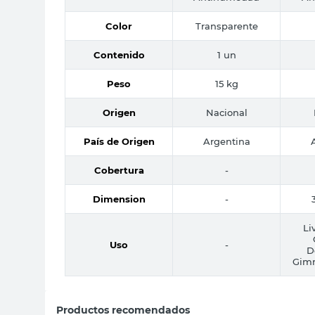
Color
Transparente
Contenido
1 un
Peso
15 kg
Origen
Nacional
País de Origen
Argentina
Cobertura
-
Dimension
-
Li
Uso
-
D
Gimn
Productos recomendados