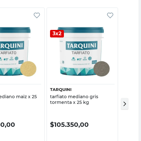
3x2
Vista rápida
Vista rápida
TARQUINI
ETERNI
ediano maiz x 25
tarfiato mediano gris
Simplis
tormenta x 25 kg
6Mm 1.
50,00
$
105.350,00
$
72.