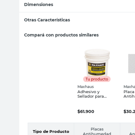
Dimensiones
Otras Características
Compará con productos similares
Tu producto
Maxhaus
Maxh
Adhesivo y
Placa
Sellador para
Anti
Placas
30x6
Antihumedad 15
Maxh
Kg Maxhaus
$
61.900
$
30.
Placas
Tipo de Producto
Antihumedad
An