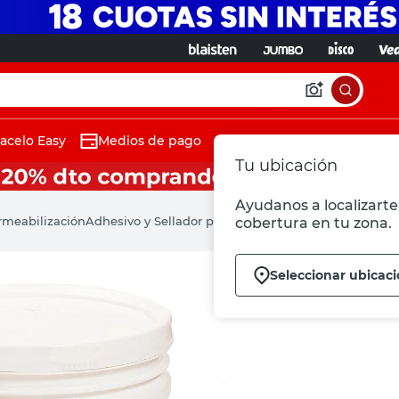
acelo Easy
Medios de pago
Tu ubicación
Ayudanos a localizarte 
rmeabilización
Adhesivo y Sellador para Placas Antihumedad 15 K
cobertura en tu zona.
Seleccionar ubicac