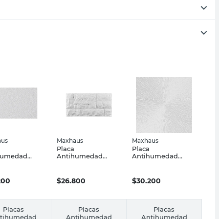
aus
Maxhaus
Maxhaus
Placa
Placa
humedad
Antihumedad
Antihumedad
0 Cm 8 Un
Piedra Natural
30x60 Cm
aus
28x56 Cm 6 Un
Maxhaus
Maxhaus
200
$
26.800
$
30.200
Placas
Placas
Placas
tihumedad
Antihumedad
Antihumedad