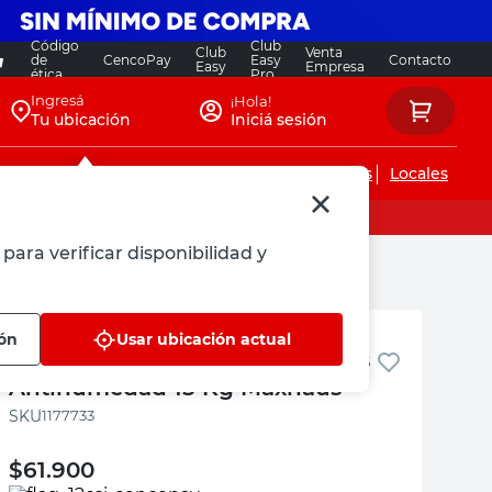
Código
Club
Club
Venta
de
CencoPay
Easy
Contacto
Easy
Empresa
ética
Pro
Ingresá
¡Hola!
Tu ubicación
Iniciá sesión
Servicios de instalaciones
Locales
para verificar disponibilidad y
g Maxhaus
Maxhaus
ión
Usar ubicación actual
Adhesivo y Sellador para Placas
Antihumedad 15 Kg Maxhaus
:
1177733
$
61.900