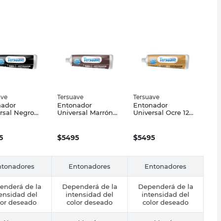
ave
Tersuave
Tersuave
nador
Entonador
Entonador
rsal Negro
Universal Marrón
Universal Ocre 120
c Tersuave
120 Cc Tersuave
Cc Tersuave
5
$
5495
$
5495
ntonadores
Entonadores
Entonadores
enderá de la
Dependerá de la
Dependerá de la
ensidad del
intensidad del
intensidad del
lor deseado
color deseado
color deseado