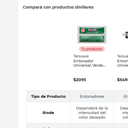
Compará con productos similares
Tu producto
Tersuave
Tersu
Entonador
Ento
Universal Verde
Unive
Oscuro 30 Cc
120 C
Tersuave
$
2095
$
549
Tipo de Producto
Entonadores
E
Dependerá de la
Dep
Rinde
intensidad del
int
color deseado
co