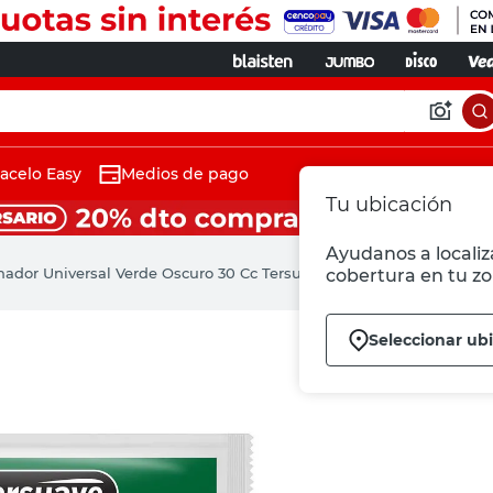
acelo Easy
Medios de pago
Tu ubicación
Ayudanos a localiza
nador Universal Verde Oscuro 30 Cc Tersuave
cobertura en tu zo
Seleccionar ub