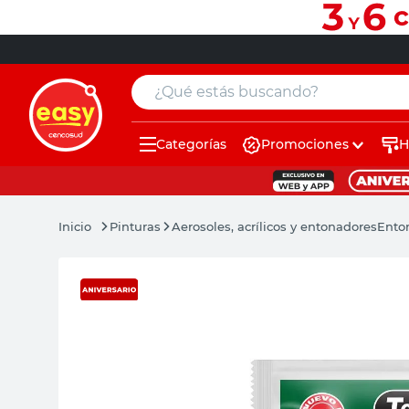
¿Qué estás buscando?
Categorías
Promociones
H
muebles
pintura
Pinturas
Aerosoles, acrílicos y entonadores
Ento
escritorio
puertas
placard
sillon
espejo