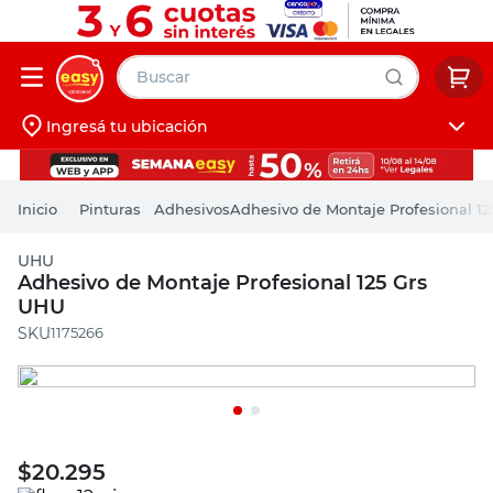
Buscar
Ingresá tu ubicación
muebles
Iniciá sesión
pintura
Pinturas
Adhesivos
Adhesivo de Montaje Profesional 1
escritorio
UHU
puertas
Adhesivo de Montaje Profesional 125 Grs
UHU
placard
:
1175266
$
20.295