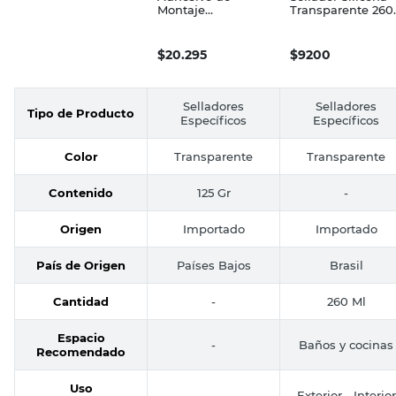
Montaje
Transparente 260
Profesional 125 Grs
Ml Fischer
UHU
$
20.295
$
9200
Selladores
Selladores
Tipo de Producto
Específicos
Específicos
Color
Transparente
Transparente
Contenido
125 Gr
-
Origen
Importado
Importado
País de Origen
Países Bajos
Brasil
Cantidad
-
260 Ml
Espacio
-
Baños y cocinas
Recomendado
Uso
-
Exterior - Interior