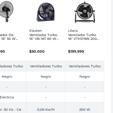
Klauben
Liliana
lador De
Ventilador Turbo
Ventilador Turbo
 16" 50 W
16" VB-16T 60 W
16" VTHD16N 200
o AX-PAR16
Negro/Cobre
W Negro Liliana
Klauben
995
$
50.000
$
199.999
ladores Turbo
Ventiladores Turbo
Ventiladores Turbo
Negro
Negro
Negro
-
-
-
Eléctrica
-
-
V- 50 Hz - CA
0,06 Kw/H
200 W