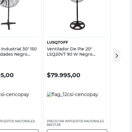
Vista rápida
Vista rápida
LUSQTOFF
PROTAL
 Industrial 30" 150
Ventilador De Pie 20"
Ventila
idades Negro
LSQ20VT 90 W Negro
W Negro
usqtoff
Lusqtoff
95,00
$
79.995,00
$
139
MPUESTOS NACIONALES:
PRECIO SIN IMPUESTOS NACIONALES:
$66.111,58