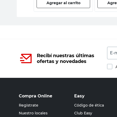
 al carrito
Agregar al carrito
Agreg
E-m
Recibí nuestras últimas
ofertas y novedades
Compra Online
Easy
Registrate
Código de ética
Nuestro locales
Club Easy