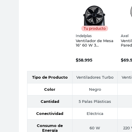
Tu producto
Indelplas
Axel
Ventilador de Mesa
Venti
16" 60 W 3
Pared
Velocidades Negro
Negr
IV16 Indelplast
Axel
$
58.995
$
69.
Tipo de Producto
Ventiladores Turbo
Venti
Color
Negro
Cantidad
5 Palas Plásticas
Conectividad
Eléctrica
Consumo de
60 W
220 
Energía