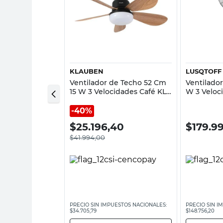
sta rápida
Vista rápida
KLAUBEN
LUSQTOFF
e Pared 20" AX-
Ventilador de Techo 52 Cm
Ventilador
Blanco Axel
15 W 3 Velocidades Café KL-
W 3 Veloc
FAMP26190brn Klauben
Lsq30Vt L
40%
,00
$
25.196,40
$
179.9
$
41.994,00
ESTOS NACIONALES:
PRECIO SIN IMPUESTOS NACIONALES:
PRECIO SIN I
$34.705,79
$148.756,20