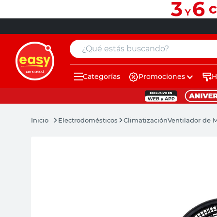
¿Qué estás buscando?
Categorías
Promociones
H
muebles
pintura
Electrodomésticos
Climatización
Ventilador de 
escritorio
puertas
placard
sillon
espejo