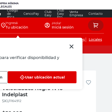
Código
Club
Club
Venta
de
CencoPay
Easy
Contacto
Easy
Empresa
ética
Pro
Ingresá
¡Hola!
Tu ubicación
Iniciá sesión
Servicios de instalaciones
Locales
para verificar disponibilidad y
Indelplas
ón
Usar ubicación actual
Ventilador de Mesa 16" 60 W 3
Velocidades Negro IV16
Indelplast
:
1164912