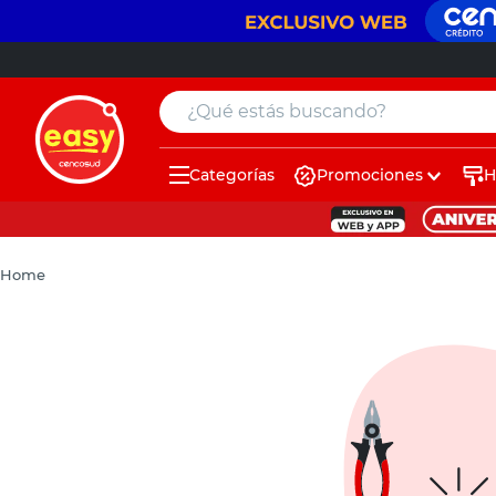
¿Qué estás buscando?
Categorías
Promociones
H
muebles
pintura
Home
escritorio
puertas
placard
sillon
espejo