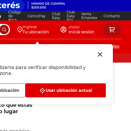
Código
Club
Club
Venta
de
CencoPay
Easy
Contacto
Easy
Empresa
ética
Pro
Ingresá
¡Hola!
Tu ubicación
Iniciá sesión
Servicios de instalaciones
Locales
izarte para verificar disponibilidad y
zona.
ubicación
Usar ubicación actual
to que estás
o lugar