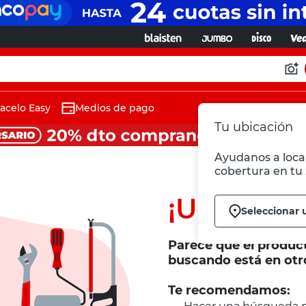
acelo Easy
Medios de pago
Tu ubicación
Ayudanos a local
cobertura en tu 
¡Ups!
Seleccionar 
Parece que el produc
buscando está en otr
Te recomendamos: