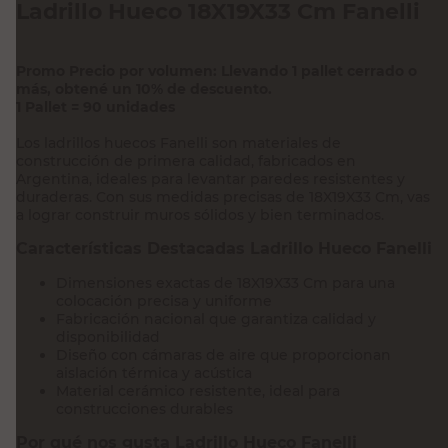
Ladrillo Hueco 18X19X33 Cm Fanelli
Promo Precio por volumen: Llevando 1 pallet cerrado o
más, obtené un 10% de descuento.
1 Pallet = 90 unidades
Los ladrillos huecos Fanelli son materiales de
construcción de primera calidad, fabricados en
Argentina, ideales para levantar paredes resistentes y
duraderas. Con sus medidas precisas de 18X19X33 Cm, vas
a lograr construir muros sólidos y bien terminados.
Características Destacadas Ladrillo Hueco Fanelli
Dimensiones exactas de 18X19X33 Cm para una
colocación precisa y uniforme
Fabricación nacional que garantiza calidad y
disponibilidad
Diseño con cámaras de aire que proporcionan
aislación térmica y acústica
Material cerámico resistente, ideal para
construcciones durables
Por qué nos gusta Ladrillo Hueco Fanelli