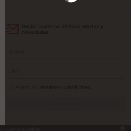
Recibí nuestras últimas ofertas y
novedades
E-mail
DNI
Acepto los
Términos y Condiciones.
Suscribirme
Compra Online