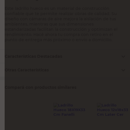
Este ladrillo hueco es un material de construcción
confiable que te permite realizar obras de calidad. Su
diseño con cámaras de aire mejora la aislación de tus
ambientes, mientras que sus dimensiones
estandarizadas facilitan la construcción y optimizan el
rendimiento. Hacé ahora tu compra con retiro en el
punto de entrega más próximo o envío a domicilio.
Características Destacadas
Otras Características
Compará con productos similares