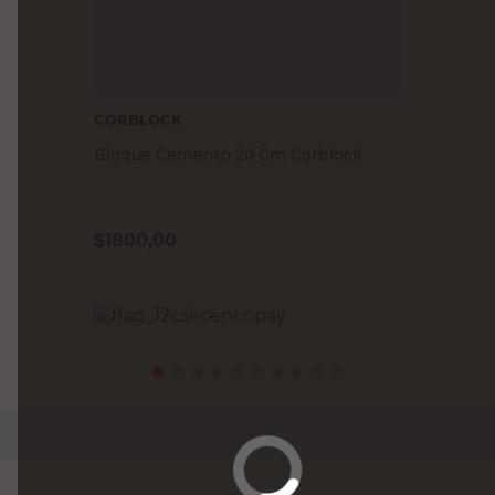
CORBLOCK
Bloque Cemento 20 Cm Corblock
$
1800,00
PRECIO SIN IMPUESTOS NACIONALES:
$1487,61
Agregar al carrito