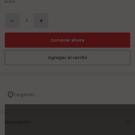
$1238,85
－
＋
Comprar ahora
Agregar al carrito
Cargando...
Descripción