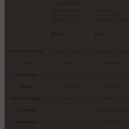
Tu producto
Cerámica Fanelli
Later Cer
Ladrillo Hueco
Ladrillo Hueco
18X19X33 Cm
12x18x33 Cm Later
Fanelli
Cer
$
1499
$
849
Tipo de Producto
Ladrillos Huecos
Ladrillos Huecos
Color
Naranja
Naranja
Contenido
1 Un
1 un.
Origen
Nacional
Nacional
País de Origen
Argentina
Argentina
Cantidad
-
Por pallet: 144 un
Dimension
-
12x18x33 cm