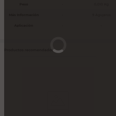
Peso
-
0,010 Kg
Más Información
-
9 Agujeros
Aplicación
-
-
Productos recomendados