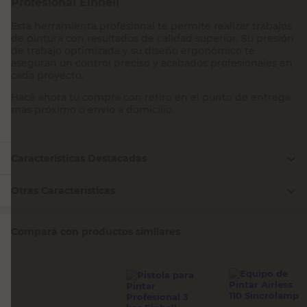
Profesional Einhell
Esta herramienta profesional te permite realizar trabajos
de pintura con resultados de calidad superior. Su presión
de trabajo optimizada y su diseño ergonómico te
aseguran un control preciso y acabados profesionales en
cada proyecto.
Hacé ahora tu compra con retiro en el punto de entrega
más próximo o envío a domicilio.
Características Destacadas
Otras Características
Compará con productos similares