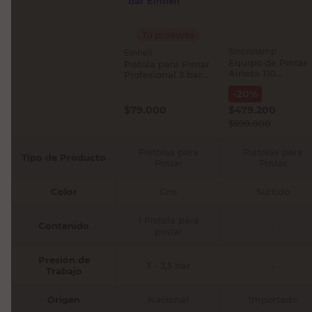
Tu producto
Sincrolamp
Einhell
Equipo de Pintar
Pistola para Pintar
Airless 110
Profesional 3 bar
Sincrolamp
Einhell
-
20
%
$
79.000
$
479.200
$
599.000
Pistolas para
Pistolas para
Tipo de Producto
Pintar
Pintar
Color
Gris
Surtido
1 Pistola para
Contenido
-
pintar
Presión de
3 - 3,5 bar
-
Trabajo
Origen
Nacional
Importado