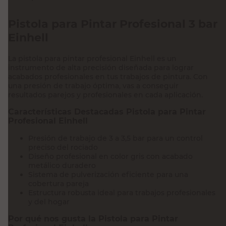
Pistola para Pintar Profesional 3 bar
Einhell
La pistola para pintar profesional Einhell es un
instrumento de alta precisión diseñada para lograr
acabados profesionales en tus trabajos de pintura. Con
una presión de trabajo óptima, vas a conseguir
resultados parejos y profesionales en cada aplicación.
Características Destacadas Pistola para Pintar
Profesional Einhell
Presión de trabajo de 3 a 3,5 bar para un control
preciso del rociado
Diseño profesional en color gris con acabado
metálico duradero
Sistema de pulverización eficiente para una
cobertura pareja
Estructura robusta ideal para trabajos profesionales
y del hogar
Por qué nos gusta la Pistola para Pintar