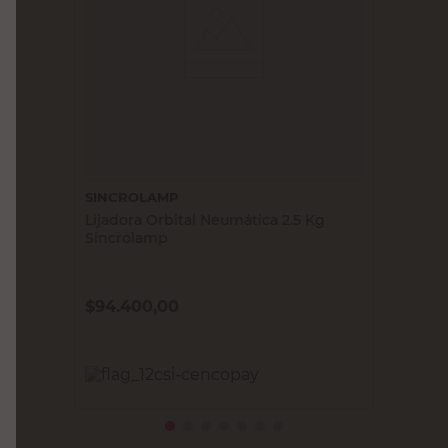
SINCROLAMP
Lijadora Orbital Neumática 2.5 Kg
Sincrolamp
$
94.400,00