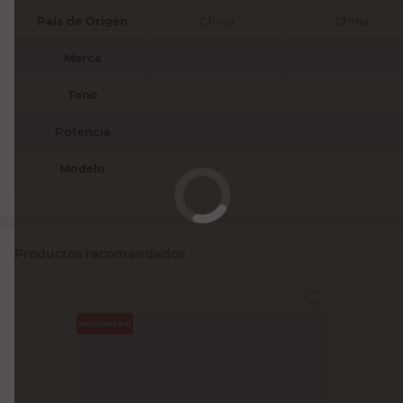
País de Origen
China
China
Marca
-
-
Tono
-
-
Potencia
-
-
Modelo
-
-
Productos recomendados