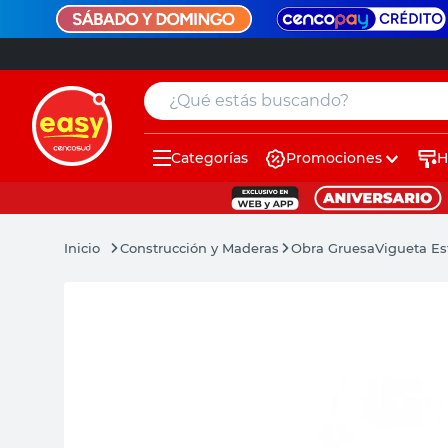
¿Qué estás buscando?
Categorías
Promociones
H
muebles
pintura
Construcción y Maderas
Obra Gruesa
Vigueta Es
escritorio
puertas
placard
espejo
sillas