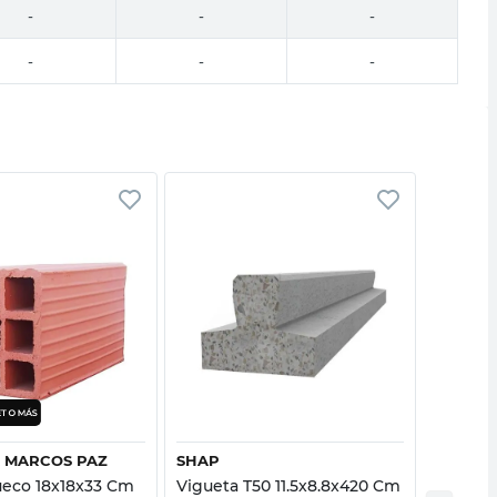
-
-
-
-
-
-
Vista rápida
Vista rápida
 MARCOS PAZ
SHAP
RETAK
Hueco 18x18x33 Cm
Vigueta T50 11.5x8.8x420 Cm
Ladrill