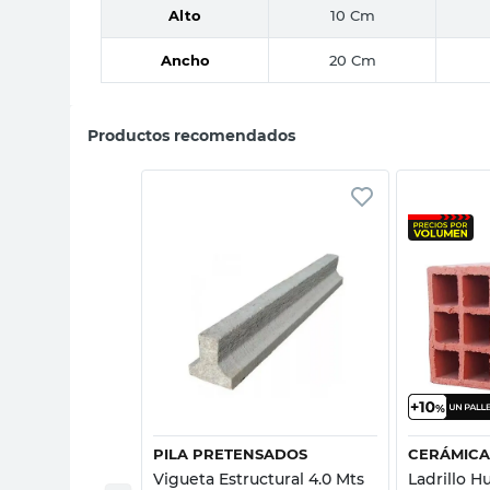
Alto
10 Cm
Ancho
20 Cm
Productos recomendados
sta rápida
Vista rápida
PILA PRETENSADOS
CERÁMICA
 E145 5.00 Mts
Vigueta Estructural 4.0 Mts
Ladrillo 