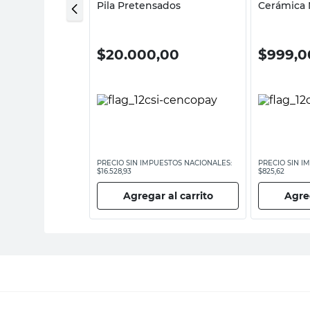
Pila Pretensados
Cerámica 
00
$
20.000,00
$
999,0
ESTOS NACIONALES:
PRECIO SIN IMPUESTOS NACIONALES:
PRECIO SIN I
$16.528,93
$825,62
 al carrito
Agregar al carrito
Agreg