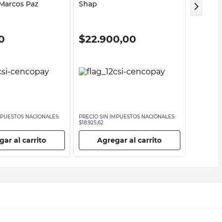
Marcos Paz
Shap
Retak
0
$
22.900,00
$
515
MPUESTOS NACIONALES:
PRECIO SIN IMPUESTOS NACIONALES:
PRECIO SI
$18.925,62
$4256,20
ar al carrito
Agregar al carrito
Ag