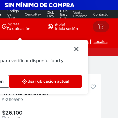
Código
Club
Club
Venta
de
CencoPay
Easy
Contacto
Easy
Empresa
ética
Pro
Ingresá
¡Hola!
Tu ubicación
Iniciá sesión
Servicios de instalaciones
Locales
para verificar disponibilidad y
Corblock
ón
Usar ubicación actual
Vigueta Estructural 10x20 Cm
4.4 Mts Corblock
:
1089110
$
26.100