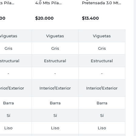
s Pila
4.0 Mts Pila
Pretensada 3.0 Mts
nsados
Pretensados
Pila Pretensados
000
$
20.000
$
13.400
Viguetas
Viguetas
Viguetas
Gris
Gris
Gris
structural
Estructural
Estructural
-
-
-
erior/Exterior
Interior/Exterior
Interior/Exterior
Barra
Barra
Barra
Sí
Sí
Sí
Liso
Liso
Liso