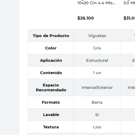
10x20 Cm 4.4 Mts
5.0 Mt
Corblock
Prete
$
26.100
$
31.
Tipo de Producto
Viguetas
Color
Gris
Aplicación
Estructural
E
Contenido
1 un
Espacio
Interior/Exterior
Int
Recomendado
Formato
Barra
Lavable
Sí
Textura
Liso