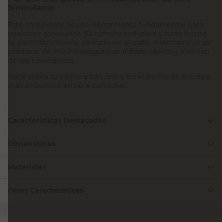
Por qué nos gusta el Minicompresor de Aire
Sincrolamp
Este compresor es una herramienta fundamental para
cualquier conductor. Su tamaño reducido y peso liviano
te permiten llevarlo siempre en el auto, mientras que su
potencia de 250 PSI asegura un inflado rápido y efectivo
de los neumáticos.
Hacé ahora tu compra con retiro en el punto de entrega
más próximo o envío a domicilio.
Características Destacadas
Dimensiones
Materiales
Otras Características