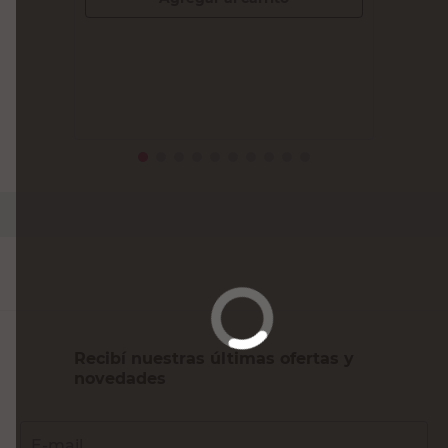
$
26.900,00
PRECIO SIN IMPUESTOS NACIONALES:
$24.343,90
Agregar al carrito
Recibí nuestras últimas ofertas y
novedades