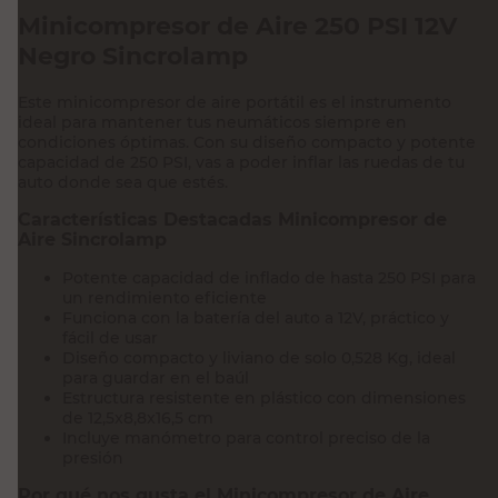
Minicompresor de Aire 250 PSI 12V
Negro Sincrolamp
Este minicompresor de aire portátil es el instrumento
ideal para mantener tus neumáticos siempre en
condiciones óptimas. Con su diseño compacto y potente
capacidad de 250 PSI, vas a poder inflar las ruedas de tu
auto donde sea que estés.
Características Destacadas Minicompresor de
Aire Sincrolamp
Potente capacidad de inflado de hasta 250 PSI para
un rendimiento eficiente
Funciona con la batería del auto a 12V, práctico y
fácil de usar
Diseño compacto y liviano de solo 0,528 Kg, ideal
para guardar en el baúl
Estructura resistente en plástico con dimensiones
de 12,5x8,8x16,5 cm
Incluye manómetro para control preciso de la
presión