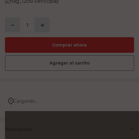
PRECIO SIN IMPUESTOS NACIONALES:
$24.343,90
－
＋
Comprar ahora
Agregar al carrito
Cargando...
Descripción