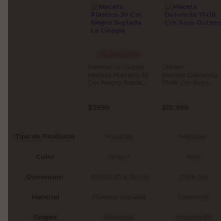
Tu producto
Macetas La Cioppa
Outzen
Maceta Plástico 35
Maceta Dolomita
Cm Negro Soplada
17x16 Cm Rojo
La Cioppa
Outzen
$
3990
$
19.990
Tipo de Producto
Macetas
Macetas
Color
Negro
Rojo
Dimension
Ancho 30 a 35 cm
17x16 cm
Material
Plástico soplada
Dolomita
Origen
Nacional
Importado