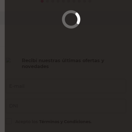
PRECIO SIN IMPUESTOS NACIONALES:
$3297,53
Agregar al carrito
Recibí nuestras últimas ofertas y
novedades
E-mail
DNI
Acepto los
Términos y Condiciones.