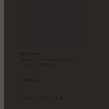
TA PLASTIC
Maceta Plástico 15x11 Cm Beige
Diamante TA Plastic
$
3990,00