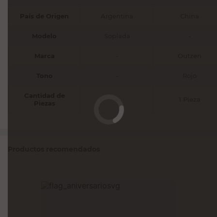
País de Origen
Argentina
China
Modelo
Soplada
-
Marca
-
Outzen
Tono
-
Rojo
Cantidad de
-
1 Pieza
Piezas
Productos recomendados