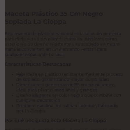
Maceta Plástico 35 Cm Negro
Soplada La Cioppa
Esta maceta de plástico nacional es la solución perfecta
para darle vida a tus plantas tanto en interiores como
exteriores. Su diseño resistente y su acabado en negro
mate la convierten en un elemento versátil para
cualquier espacio de tu casa.
Características Destacadas
Fabricada en plástico resistente mediante proceso
de soplado, garantizando mayor durabilidad
Dimensiones generosas de 35 cm de diámetro,
ideal para plantas medianas y grandes
Diseño elegante en color negro que combina con
cualquier decoración
Producto nacional de calidad superior, fabricado
por La Cioppa
Por qué nos gusta esta Maceta La Cioppa