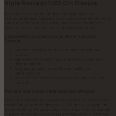
Niple Roscado 1x20 Cm Disapla
Este niple roscado de fabricación nacional es un
componente esencial para tus instalaciones de plomería.
Con su diseño robusto y terminación en amarillo, te
permite realizar conexiones seguras y duraderas.
Características Destacadas Niple Roscado
Disapla
Medidas precisas de 1x20 cm para conexiones
estándar
Fabricado en Argentina, garantizando calidad y
disponibilidad
Acabado en color amarillo que facilita su
identificación
Roscado en ambos extremos para una conexión
versátil
Por qué nos gusta Niple Roscado Disapla
Este niple roscado se destaca por su fabricación nacional
de calidad y sus medidas precisas, lo que te asegura un
ajuste perfecto en tus instalaciones. Su diseño funcional
te permite realizar conexiones confiables en diferentes