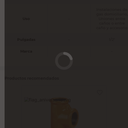
Instalaciones de
gas domiciliario,
Uso
-
Uniones entre
caños o entre
caño y accesorio
Pulgadas
-
1/2"
Marca
-
-
Productos recomendados