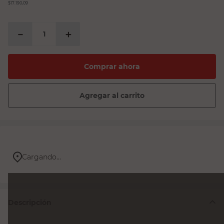
$17.190,09
－
＋
Comprar ahora
Agregar al carrito
Cargando...
Descripción