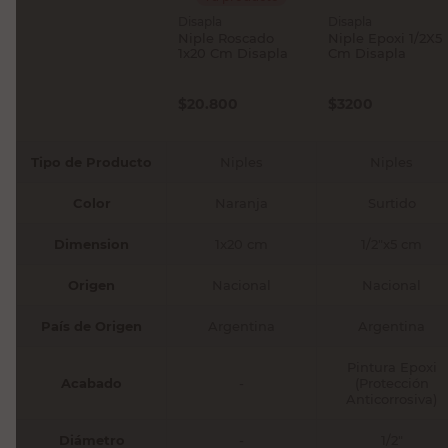
Disapla
Disapla
Niple Roscado
Niple Epoxi 1/2X5
1x20 Cm Disapla
Cm Disapla
$
20.800
$
3200
Tipo de Producto
Niples
Niples
Color
Naranja
Surtido
Dimension
1x20 cm
1/2"x5 cm
Origen
Nacional
Nacional
País de Origen
Argentina
Argentina
Pintura Epoxi
Acabado
-
(Protección
Anticorrosiva)
Diámetro
-
1/2"