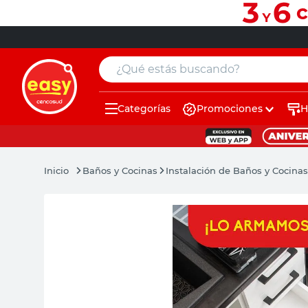
¿Qué estás buscando?
Categorías
Promociones
H
muebles
pintura
Baños y Cocinas
Instalación de Baños y Cocinas
escritorio
puertas
placard
sillon
espejo