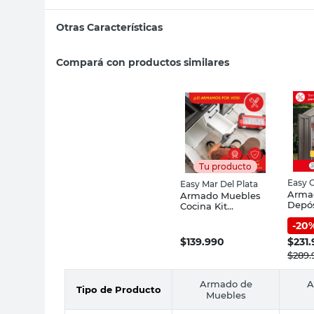
Otras Características
Compará con productos similares
Tu producto
Easy 
Easy Mar Del Plata
Arma
Armado Muebles
Depós
Cocina Kit
3,01 a
Bajomesada - Easy
-
20
Easy
Mar del Plata
$
139.990
$
231
$
289.
Armado de
A
Tipo de Producto
Muebles