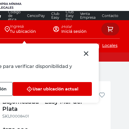
Código
Club
Club
Venta
de
CencoPay
Easy
Contacto
Easy
Empresa
ética
Pro
Ingresá
¡Hola!
Tu ubicación
Iniciá sesión
Servicios de instalaciones
Locales
 para verificar disponibilidad y
Easy Mar Del Plata
ión
Usar ubicación actual
Armado Muebles Cocina Kit
Bajomesada - Easy Mar del
Plata
:
10008401