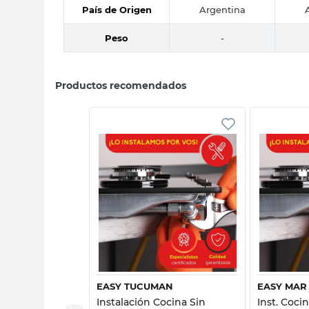
País de Origen
Argentina
Peso
-
Productos recomendados
sta rápida
Vista rápida
ENCIA
EASY TUCUMAN
EASY MAR
Instalación Cocina Sin
Inst. Coci
Cocina a Gas