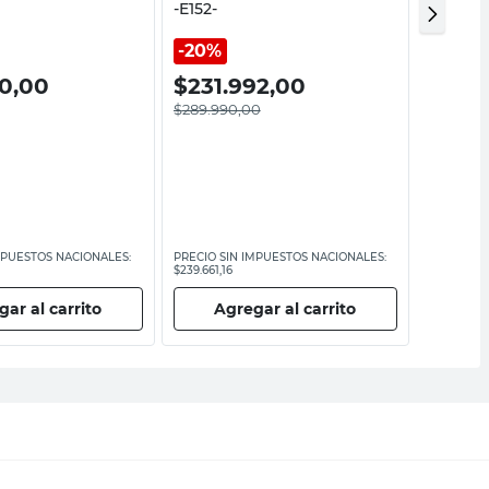
-E152-
Materia
20%
0,00
$
231.992,00
$
59.
$
289.990,00
MPUESTOS NACIONALES:
PRECIO SIN IMPUESTOS NACIONALES:
PRECIO SI
$239.661,16
$49.578,52
ar al carrito
Agregar al carrito
Ag