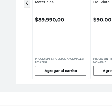
Materiales
Del Plata
,00
$
89.990,00
$
90.00
ESTOS NACIONALES:
PRECIO SIN IMPUESTOS NACIONALES:
PRECIO SIN I
$74.371,91
$74.380,17
 al carrito
Agregar al carrito
Agreg