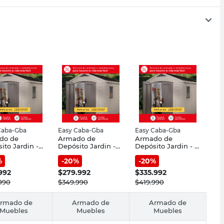
Caba-Gba
Easy Caba-Gba
Easy Caba-Gba
do de
Armado de
Armado de
ito Jardin -
Depósito Jardin -
Depósito Jardin - A
 5,00 Mt.3 -
5,01 a 10,00 Mt.3 -
Partir De 10,01 Mt.3
%
-
20
%
-
20
%
 Caba-Gba
Easy Caba-Gba
- Easy Caba-Gba
.992
$
279.992
$
335.992
990
$
349.990
$
419.990
rmado de
Armado de
Armado de
Muebles
Muebles
Muebles