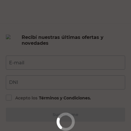
Recibí nuestras últimas ofertas y
novedades
E-mail
DNI
Acepto los
Términos y Condiciones.
Suscribirme