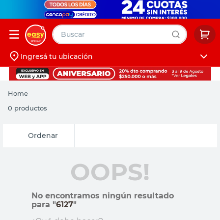
Buscar
Ingresá tu ubicación
muebles
Iniciá sesión
pintura
Home
escritorio
0
productos
puertas
Relevancia
placard
OOPS!
No encontramos ningún resultado
para "
6127
"