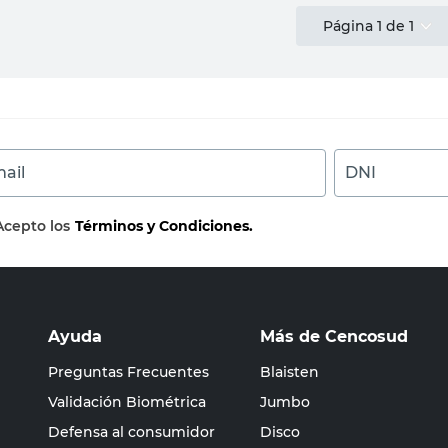
Página
1
de
1
ail
DNI
Acepto los
Términos y Condiciones.
Ayuda
Más de Cencosud
Preguntas Frecuentes
Blaisten
Validación Biométrica
Jumbo
Defensa al consumidor
Disco