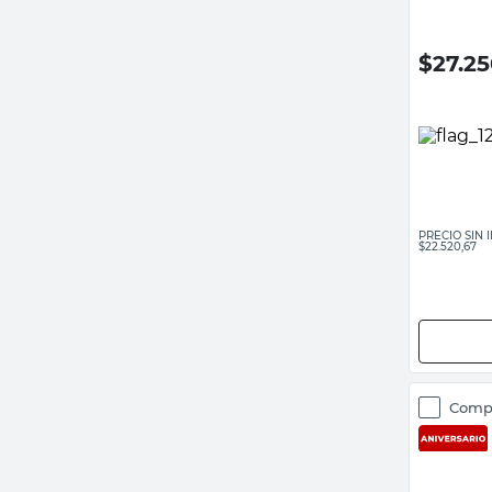
$
27.2
PRECIO SIN
$22.520,67
Comp