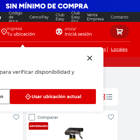
Código
Club
Club
Venta
de
CencoPay
Easy
Contacto
Easy
Empresa
ética
Pro
Ingresá
¡Hola!
Tu ubicación
Iniciá sesión
Servicios de instalaciones
Locales
para verificar disponibilidad y
ón
Usar ubicación actual
Comparar