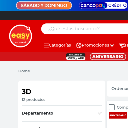
¿Qué estás buscando?
Categorías
Promociones
H
muebles
pintura
Home
escritorio
puertas
3D
placard
12
productos
Comp
espejo
Departamento
sillas
Automotor
(
12
)