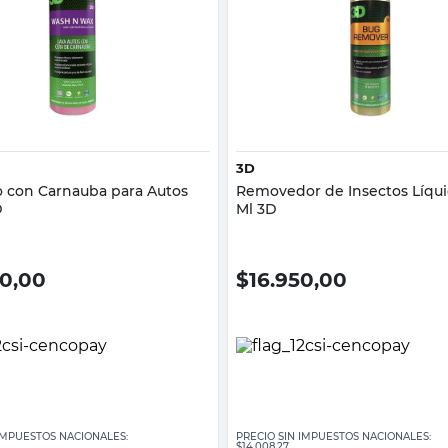
Vista rápida
Vista rápida
3D
con Carnauba para Autos
Removedor de Insectos Líqu
D
Ml 3D
50,00
$
16.950,00
 IMPUESTOS NACIONALES:
PRECIO SIN IMPUESTOS NACIONALES:
$14.008,27