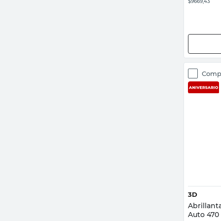
$9669,43
Comp
3D
Abrillant
Auto 470