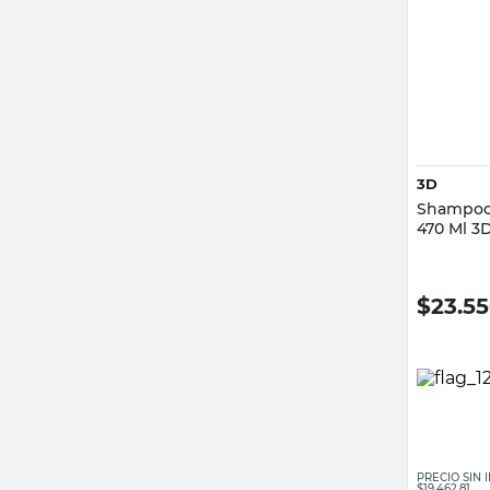
3D
Shampoo 
470 Ml 3
$
23.5
PRECIO SIN
$19.462,81