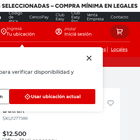
Código
Club
Club
Venta
de
CencoPay
Easy
Contacto
Easy
Empresa
ética
Pro
Ingresá
¡Hola!
Tu ubicación
Iniciá sesión
Servicios de instalaciones
Locales
ara verificar disponibilidad y
Datrak
ón
Usar ubicación actual
Parasol Negro 30x24 Cm 2 Un
Datrak
:
1277586
$
12.500