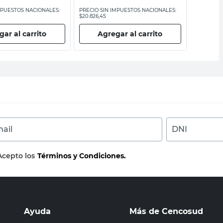
MPUESTOS NACIONALES:
PRECIO SIN IMPUESTOS NACIONALES:
PRECIO SI
$20.826,45
$10.330,58
ar al carrito
Agregar al carrito
Ag
ail
DNI
Acepto los
Términos y Condiciones.
Ayuda
Más de Cencosud