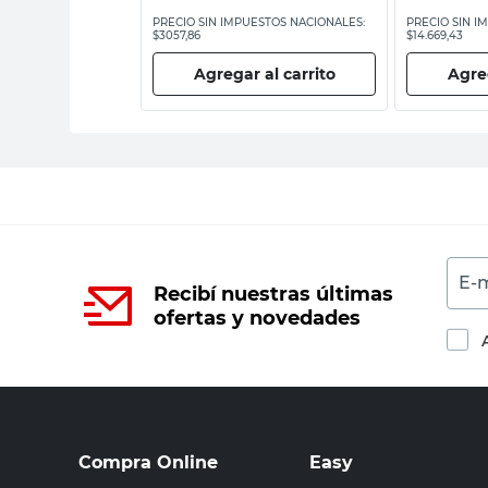
ESTOS NACIONALES:
PRECIO SIN IMPUESTOS NACIONALES:
PRECIO SIN I
$3057,86
$14.669,43
 al carrito
Agregar al carrito
Agreg
E-m
Recibí nuestras últimas
ofertas y novedades
Compra Online
Easy