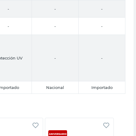
-
-
-
-
-
-
otección UV
-
-
Importado
Nacional
Importado