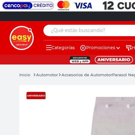
¿Qué estás buscando?
Categorías
Promociones
H
muebles
pintura
Automotor
Accesorios de Automotor
Parasol Ne
escritorio
puertas
placard
espejo
sillas