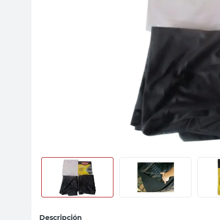
sillon
vanitory
ceramica
Descripción