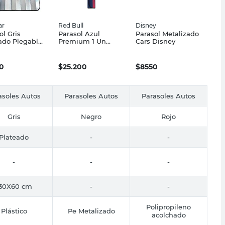
ar
Red Bull
Disney
ol Gris
Parasol Azul
Parasol Metalizado
ado Plegable
Premium 1 Un
Cars Disney
0 Cm Albocar
Oracle Red Bull
Racing
0
$
25.200
$
8550
asoles Autos
Parasoles Autos
Parasoles Autos
Gris
Negro
Rojo
Plateado
-
-
-
-
-
30X60 cm
-
-
Polipropileno
Plástico
Pe Metalizado
acolchado