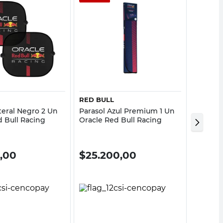
Vista rápida
Vista rápida
RED BULL
DATRA
teral Negro 2 Un
Parasol Azul Premium 1 Un
Parasol
d Bull Racing
Oracle Red Bull Racing
Un Dat
0,00
$
25.200,00
$
12.