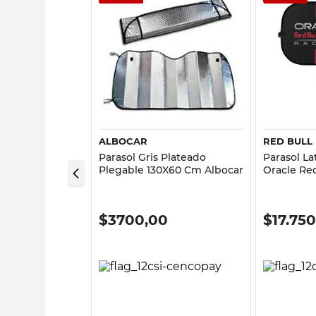
sta rápida
Vista rápida
ALBOCAR
RED BULL
ro 30x24 Cm 2
Parasol Gris Plateado
Parasol La
Plegable 130X60 Cm Albocar
Oracle Re
00
$
3700,00
$
17.75