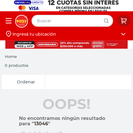
Buscar
Ingresá tu ubicación
muebles
Iniciá sesión
pintura
Home
escritorio
0
productos
puertas
Relevancia
placard
OOPS!
No encontramos ningún resultado
para "
13046
"