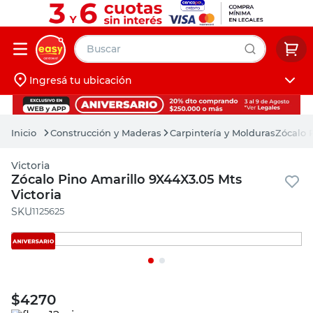
Buscar
Ingresá tu ubicación
muebles
Iniciá sesión
pintura
Construcción y Maderas
Carpintería y Molduras
Zócalo 
escritorio
Victoria
puertas
Zócalo Pino Amarillo 9X44X3.05 Mts
Victoria
placard
:
1125625
$
4270