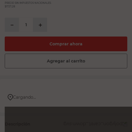
PRECIO SIN IMPUESTOS NACIONALES:
$1727,28
－
＋
Comprar ahora
Agregar al carrito
Cargando...
Descripción