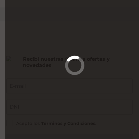
PRECIO SIN IMPUESTOS NACIONALES:
$109.834,72
Agregar al carrito
Recibí nuestras últimas ofertas y
novedades
E-mail
DNI
Acepto los
Términos y Condiciones.