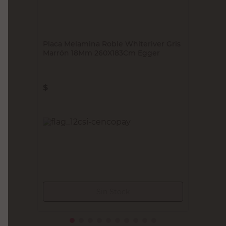
EGGER
Placa Melamina Roble Whiteriver Gris
Marrón 18Mm 260X183Cm Egger
$
132.900,00