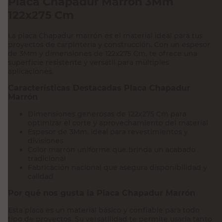
Placa Chapadur Marrón 3Mm
122x275 Cm
La placa Chapadur marrón es el material ideal para tus
proyectos de carpintería y construcción. Con un espesor
de 3Mm y dimensiones de 122x275 Cm, te ofrece una
superficie resistente y versátil para múltiples
aplicaciones.
Características Destacadas Placa Chapadur
Marrón
Dimensiones generosas de 122x275 Cm para
optimizar el corte y aprovechamiento del material
Espesor de 3Mm, ideal para revestimientos y
divisiones
Color marrón uniforme que brinda un acabado
tradicional
Fabricación nacional que asegura disponibilidad y
calidad
Por qué nos gusta la Placa Chapadur Marrón
Esta placa es un material básico y confiable para todo