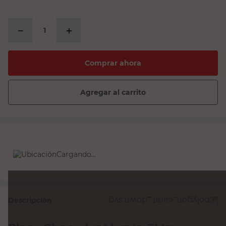
PRECIO SIN IMPUESTOS NACIONALES:
$13.966,95
－
＋
Comprar ahora
Agregar al carrito
Cargando...
Descripción